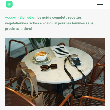
Accueil
›
Bien-etre
›
Le guide complet : recettes
végétaliennes riches en calcium pour les femmes sans
produits laitiers!